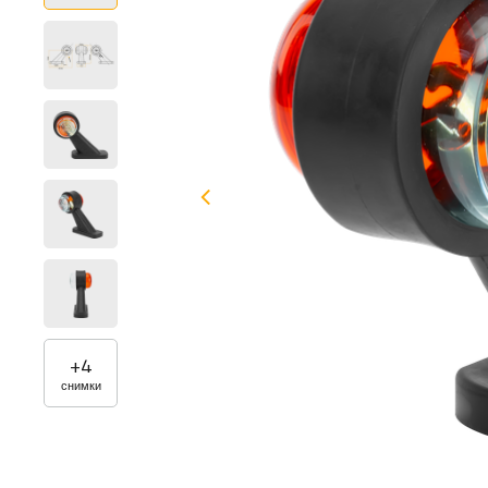
+
4
снимки