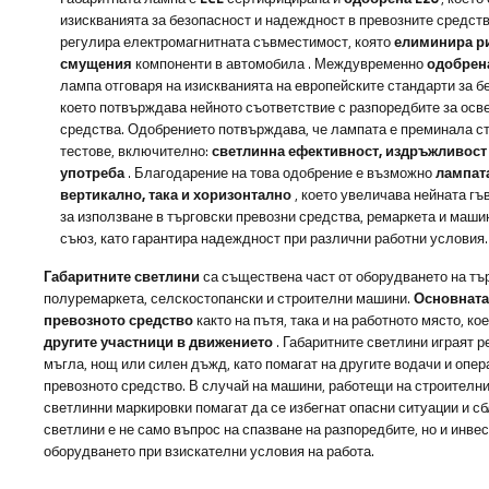
изискванията за безопасност и надеждност в превозните средст
регулира електромагнитната съвместимост, която
елиминира ри
смущения
компоненти в автомобила
. Междувременно
одобрена
лампа
отговаря на изискванията на европейските стандарти за б
което потвърждава нейното съответствие с разпоредбите за осв
средства. Одобрението потвърждава, че лампата е преминала ст
тестове, включително:
светлинна ефективност, издръжливост 
употреба
. Благодарение на това одобрение е възможно
лампата
вертикално, така и хоризонтално
, което увеличава нейната гъ
за използване в търговски превозни средства, ремаркета и маши
съюз, като гарантира надеждност при различни работни условия.
Габаритните светлини
са съществена част от оборудването на тър
полуремаркета, селскостопански и строителни машини.
Основната
превозното средство
както на пътя, така и на работното място, ко
другите участници в движението
. Габаритните светлини играят 
мъгла, нощ или силен дъжд, като помагат на другите водачи и опер
превозното средство. В случай на машини, работещи на строител
светлинни маркировки помагат да се избегнат опасни ситуации и с
светлини е не само въпрос на спазване на разпоредбите, но и инв
оборудването при взискателни условия на работа.