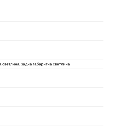
а светлина
,
задна габаритна светлина