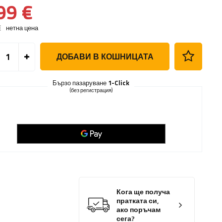
99 €
€
нетна цена
ДОБАВИ В КОШНИЦАТА
Бързо пазаруване
1-Click
(без регистрация)
Кога ще получа
пратката си,
ако поръчам
сега?