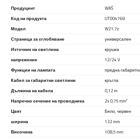
Продуцент
WAŚ
Код на продукта
UT004768
Модел
W21.7ż
Страница за сглобяване
универсален
Източник на светлина
крушка
напрежение
12/24 V
Функции на лампата
предна габаритн
Кабел за габаритни светлини
кръгла
Дължина на кабела
0,12 m
Напречно сечение на проводника
2x 0,75 mm²
Цвят
Бяло
,
червен
ширина
132 mm
Височина
108,5 mm