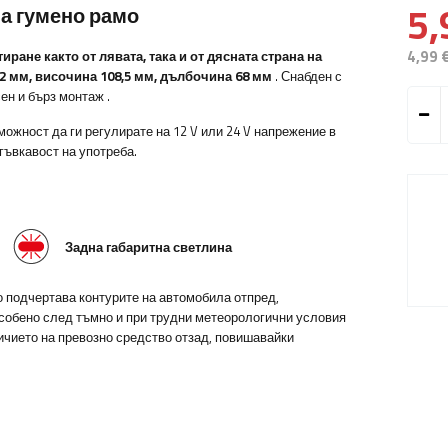
5,
на гумено рамо
4,99 
тиране както от лявата, така и от дясната страна на
2
мм, височина 108,5 мм, дълбочина 68 мм
.
Снабден с
сен и бърз монтаж
.
зможност да ги регулирате на 12 V или 24 V напрежение в
гъвкавост на употреба.
Задна габаритна светлина
о подчертава контурите на автомобила отпред,
особено след тъмно и при трудни метеорологични условия
ичието на превозно средство отзад, повишавайки