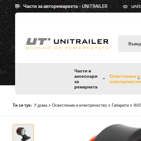
Части за авторемаркета - UNITRAILER
unit
Части и
аксесоари
Осветление и
за
електричеств
ремаркета
Ти си тук:
У дома
Осветление и електричество
Габарити
WAŚ