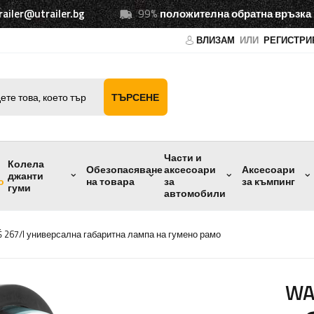
railer@utrailer.bg
99%
положителна обратна връзка
ВЛИЗАМ
ИЛИ
РЕГИСТРИ
ТЪРСЕНЕ
Части и
Колела
Обезопасяване
аксесоари
Аксесоари
джанти
о
на товара
за
за къмпинг
гуми
автомобили
 267/l универсална габаритна лампа на гумено рамо
WA