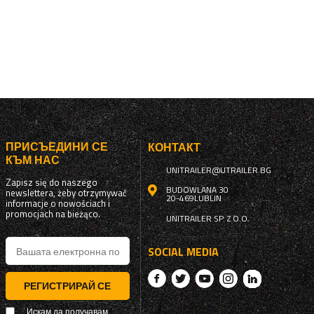
ПРИСЪЕДИНИ СЕ
КОНТАКТ
КЪМ НАС
UNITRAILER@UTRAILER.BG
Zapisz się do naszego
BUDOWLANA 30
newslettera, żeby otrzymywać
20-469
LUBLIN
informacje o nowościach i
promocjach na bieżąco.
UNITRAILER SP. Z O.O.
SOCIAL MEDIA
РЕГИСТРИРАЙ СЕ
Искам да получавам