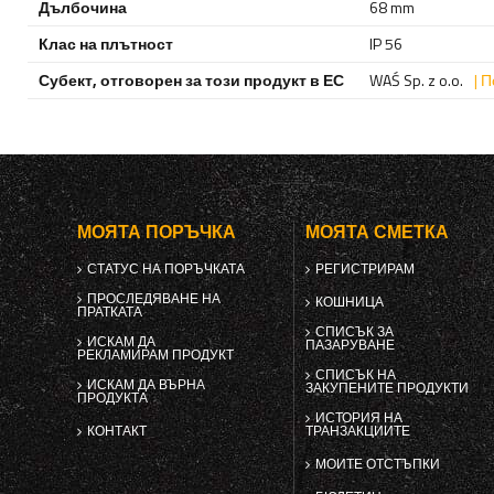
Дълбочина
68 mm
Клас на плътност
IP 56
Субект, отговорен за този продукт в ЕС
WAŚ Sp. z o.o.
| 
МОЯТА ПОРЪЧКА
МОЯТА СМЕТКА
СТАТУС НА ПОРЪЧКАТА
РЕГИСТРИРАМ
ПРОСЛЕДЯВАНЕ НА
КОШНИЦА
ПРАТКАТА
СПИСЪК ЗА
ИСКАМ ДА
ПАЗАРУВАНЕ
РЕКЛАМИРАМ ПРОДУКТ
СПИСЪК НА
ИСКАМ ДА ВЪРНА
ЗАКУПЕНИТЕ ПРОДУКТИ
ПРОДУКТА
ИСТОРИЯ НА
КОНТАКТ
ТРАНЗАКЦИИТЕ
МОИТЕ ОТСТЪПКИ