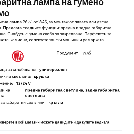
баритна лампа на гумено
мо
итна лампа 267/I от WAŚ, за монтаж от лявата или дясна
а. Предлага следните функции: предна и задна габаритна
ина. Снабден с гумена скоба за закрепване. Перфектен за
кета, камиони, селскостопански машини и ремаркета.
Продуцент:
WAŚ
ица за сглобяване:
универсален
ник на светлина:
крушка
жение:
12/24 V
ии на
предна габаритна светлина,
задна габаритна
та:
светлина
 за габаритни светлини:
кръгла
оверете в кой магазин можете да видите и да купите веднага