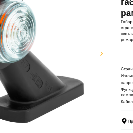
га
ра
Габар
стран
светл
ремар
Стран
Източ
напре
Функц
лампа
Кабел
Пр