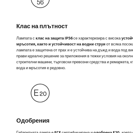
Клас на плътност
Лампата с
клас на защита IP56
се характеризира с висока
устой
мръсотия, както и устойчивост на водни струи
от всяка посока
лампата е защитена от прах и е устойчива на дъжд и вода под ви
прави идеално решение за приложения в тежки условия на околна
строителни машини, търговски превозни средства и ремаркета, к
вода и мръсотия е редовно.
Одобрения
Габаритната лампа е
ECE
сертифицирана
и
одобрена E20
, което