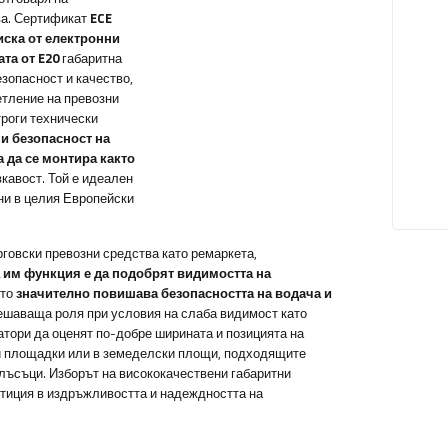
ва. Сертификат
ECE
ска от електронни
та от E20
габаритна
езопасност и качество,
етление на превозни
роги технически
и безопасност на
 да се монтира както
вкавост. Той е идеален
ни в целия Европейски
говски превозни средства като ремаркета,
 им
функция е да подобрят видимостта на
ето
значително повишава безопасността на водача и
решаваща роля при условия на слаба видимост като
атори да оценят по-добре ширината и позицията на
ни площадки или в земеделски площи, подходящите
блъсъци. Изборът на висококачествени габаритни
естиция в издръжливостта и надеждността на