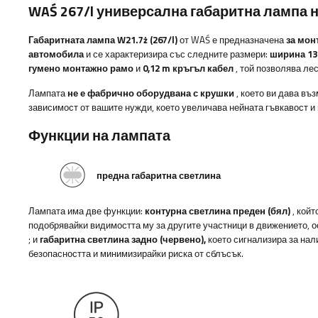
WAŚ 267/l универсална габаритна лампа 
Габаритната лампа W21.7ż (267/l)
от WAŚ е предназначена
за мон
автомобила
и се характеризира със следните размери:
ширина 13
гумено монтажно рамо
и
0,12 m кръгъл кабел
, той позволява ле
Лампата
не е фабрично оборудвана с крушки
, което ви дава въ
зависимост от вашите нужди, което увеличава нейната гъвкавост и 
Функции на лампата
предна габаритна светлина
Лампата има две функции:
контурна светлина
преден (бял)
,
койт
подобрявайки видимостта му за другите участници в движението, 
; и
габаритна светлина
задно (червено),
което сигнализира за нал
безопасността и минимизирайки риска от сблъсък.