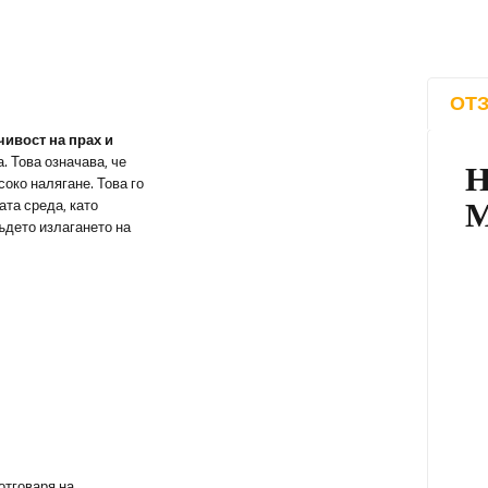
ОТЗ
чивост на прах и
. Това означава, че
соко налягане. Това го
та среда, като
ъдето излагането на
 отговаря на