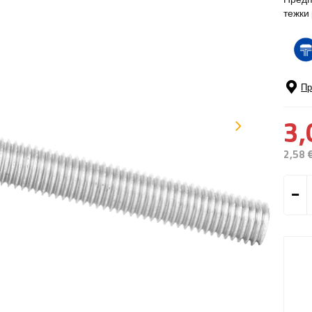
тежки
Пр
3,
2,58 