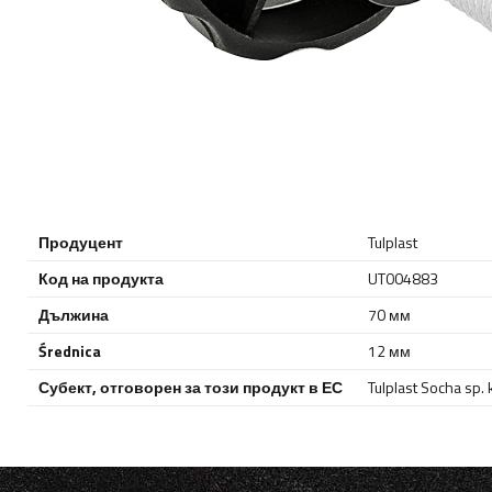
Продуцент
Tulplast
Код на продукта
UT004883
Дължина
70 мм
Średnica
12 мм
Субект, отговорен за този продукт в ЕС
Tulplast Socha sp. 