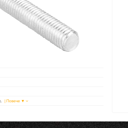
k.
| Повече ▼