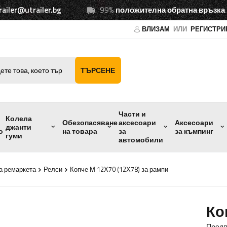
railer@utrailer.bg
99%
положителна обратна връзка
ВЛИЗАМ
ИЛИ
РЕГИСТРИ
ТЪРСЕНЕ
Части и
Колела
Обезопасяване
аксесоари
Аксесоари
джанти
о
на товара
за
за къмпинг
гуми
автомобили
а ремаркета
Релси
Копче М 12Х70 (12Х78) за рампи
Ко
Предп