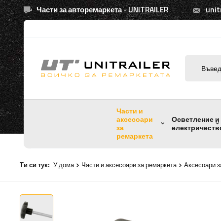
Части за авторемаркета - UNITRAILER
unit
Части и
аксесоари
Осветление и
за
електричеств
ремаркета
Ти си тук:
У дома
Части и аксесоари за ремаркета
Аксесоари з