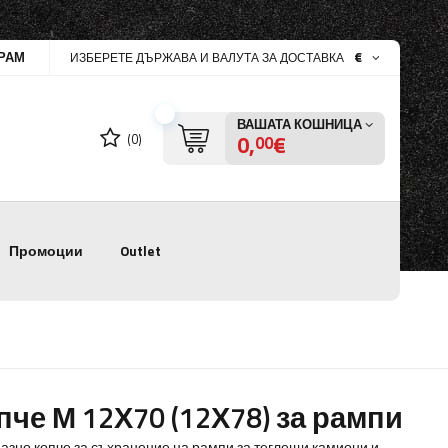
РАМ
€
ИЗБЕРЕТЕ ДЪРЖАВА И ВАЛУТА ЗА ДОСТАВКА
ВАШАТА КОШНИЦА
0,
€
(0)
00
Промоции
Outlet
пче М 12Х70 (12Х78) за рампи
азно копче за съхранение на рампи за теглещи камиони и