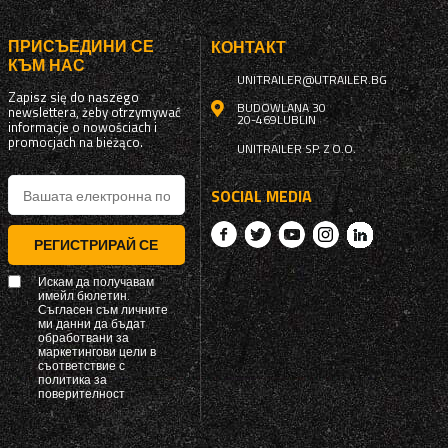
ПРИСЪЕДИНИ СЕ
КОНТАКТ
КЪМ НАС
UNITRAILER@UTRAILER.BG
Zapisz się do naszego
BUDOWLANA 30
newslettera, żeby otrzymywać
20-469
LUBLIN
informacje o nowościach i
promocjach na bieżąco.
UNITRAILER SP. Z O.O.
SOCIAL MEDIA
РЕГИСТРИРАЙ СЕ
Искам да получавам
имейл бюлетин.
Съгласен съм личните
ми данни да бъдат
обработвани за
маркетингови цели в
съответствие с
политика за
поверителност