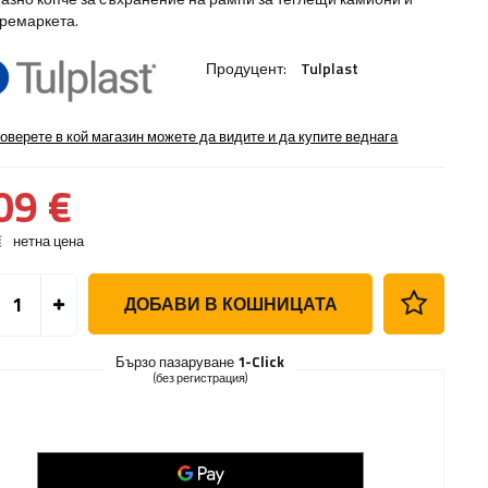
 ремаркета.
Продуцент:
Tulplast
оверете в кой магазин можете да видите и да купите веднага
09 €
€
нетна цена
ДОБАВИ В КОШНИЦАТА
Бързо пазаруване
1-Click
(без регистрация)