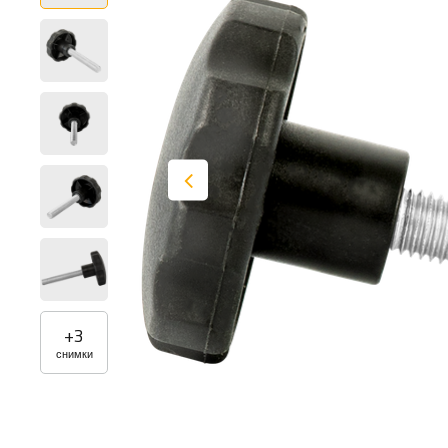
+
3
снимки