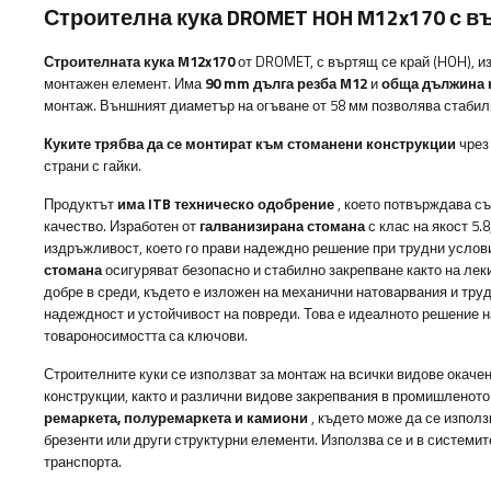
Строителна кука DROMET HOH M12x170 с в
Строителната кука M12x170
от DROMET, с въртящ се край (HOH), и
монтажен елемент. Има
90 mm дълга резба M12
и
обща дължина н
монтаж. Външният диаметър на огъване от 58 мм позволява стабил
Куките трябва да се монтират към стоманени конструкции
чрез 
страни с гайки.
Продуктът
има
ITB техническо одобрение
, което потвърждава съ
качество. Изработен от
галванизирана стомана
с клас на якост 5.
издръжливост, което го прави надеждно решение при трудни услови
стомана
осигуряват безопасно и стабилно закрепване както на леки
добре в среди, където е изложен на механични натоварвания и тр
надеждност и устойчивост на повреди. Това е идеалното решение н
товароносимостта са ключови.
Строителните куки се използват за монтаж на всички видове окач
конструкции, както и различни видове закрепвания в промишленото 
ремаркета, полуремаркета и камиони
, където може да се използ
брезенти или други структурни елементи. Използва се и в системите
транспорта.