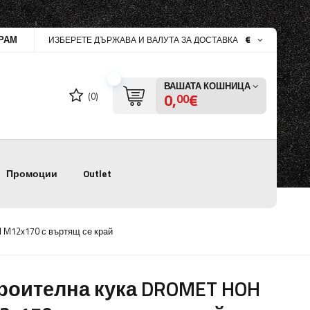
РАМ
€
ИЗБЕРЕТЕ ДЪРЖАВА И ВАЛУТА ЗА ДОСТАВКА
ВАШАТА КОШНИЦА
0,
€
(0)
00
Промоции
Outlet
 M12x170 с въртящ се край
роителна кука DROMET HOH