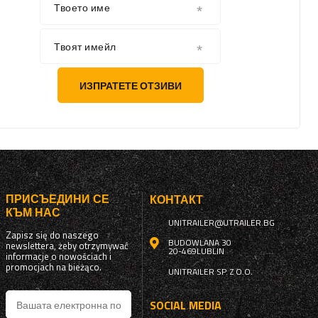
Твоето име
Твоят имейл
ИЗПРАТЕТЕ ОТЗИВИ
ПРИСЪЕДИНИ СЕ
КОНТАКТ
КЪМ НАС
UNITRAILER@UTRAILER.BG
Zapisz się do naszego
BUDOWLANA 30
newslettera, żeby otrzymywać
20-469
LUBLIN
informacje o nowościach i
promocjach na bieżąco.
UNITRAILER SP. Z O.O.
SOCIAL MEDIA