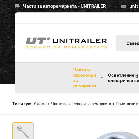
Части за авторемаркета - UNITRAILER
unit
Части и
аксесоари
Осветление и
за
електричеств
ремаркета
Ти си тук:
У дома
Части и аксесоари за ремаркета
Приставки и