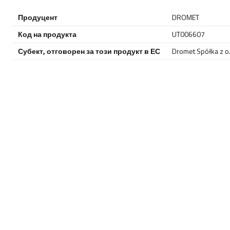
Продуцент
DROMET
Код на продукта
UT006607
Субект, отговорен за този продукт в ЕС
Dromet Spółka z o. 