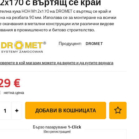
2x170 с въртящ се край
телна кука HOH M12x170 на DROMET с въртящ се край и
на на резбата 90 мм. Използва се за монтиране на всички
е окачвания в метални конструкции или различни видове
пвания в промишленото и битово строителство.
Продуцент:
DROMET
оверете в кой магазин можете да видите и да купите веднага
29 €
€
нетна цена
ДОБАВИ В КОШНИЦАТА
Бързо пазаруване
1-Click
(без регистрация)