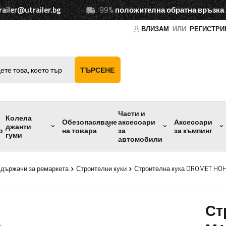
railer@utrailer.bg
99%
положителна обратна връзка
ВЛИЗАМ
ИЛИ
РЕГИСТРИ
ТЪРСЕНЕ
Части и
Колела
Обезопасяване
аксесоари
Аксесоари
джанти
о
на товара
за
за къмпинг
гуми
автомобили
 държачи за ремаркета
Строителни куки
Строителна кука DROMET HOH
Ст