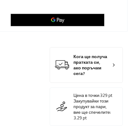
Кога ще получа
пратката си,
ако поръчам
сега?
Цена в точки:
329
pt
Закупувайки този
продукт за пари,
вие ще спечелите:
3.29
pt