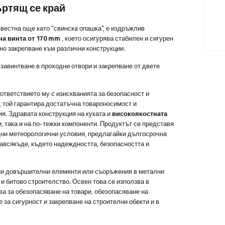
ъртящ се край
звестна още като "свинска опашка", е издръжлив
а винта от 170 mm
, което осигурява стабилен и сигурен
но закрепване към различни конструкции.
завинтване в проходни отвори и закрепване от двете
ответствието му с изискванията за безопасност и
8, той гарантира достатъчна товароносимост и
я. Здравата конструкция на куката и
високоякостната
, така и на по-тежки компоненти. Продуктът се представя
удни метеорологични условия, предлагайки дългосрочна
авсякъде, където надеждността, безопасността и
ени довършителни елементи или съоръжения в метални
и битово строителство. Освен това се използва в
ва за обезопасяване на товари, обезопасяване на
 за сигурност и закрепване на строителни обекти и в