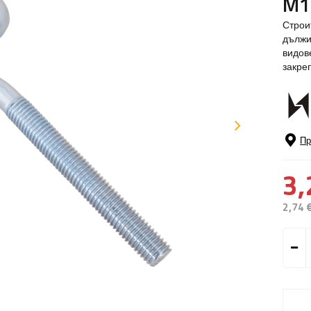
M1
Строи
дължи
видов
закре
Пр
3,
2,74 