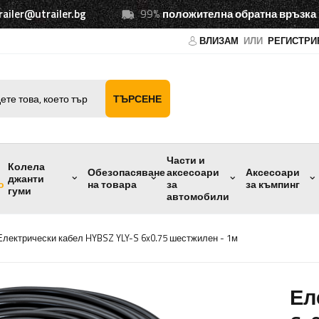
railer@utrailer.bg
99%
положителна обратна връзка
ВЛИЗАМ
ИЛИ
РЕГИСТРИ
ТЪРСЕНЕ
Части и
Колела
Обезопасяване
аксесоари
Аксесоари
джанти
о
на товара
за
за къмпинг
гуми
автомобили
Електрически кабел HYBSZ YLY-S 6x0.75 шестжилен - 1м
Ел