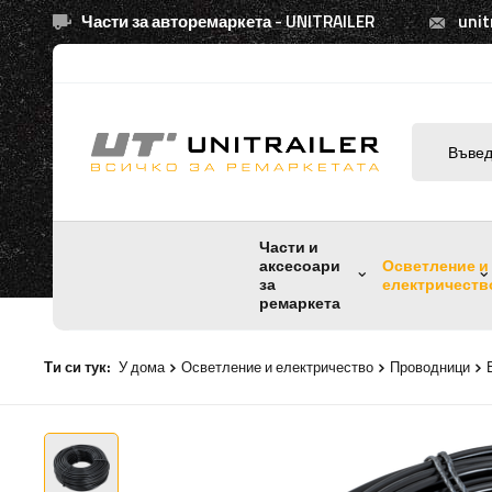
Части за авторемаркета - UNITRAILER
unit
Части и
аксесоари
Осветление и
за
електричеств
ремаркета
Ти си тук:
У дома
Осветление и електричество
Проводници