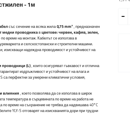
стжилен - 1м
абел
със сечение на всяка жила
0,75
mm²
, предназначен
т
медни проводника
в
цветове:
червен, кафяв, зелен,
 по време на монтаж. Кабелът се използва в
луремаркета и селскостопански и строителни машини.
ми, изискващи надеждна проводимост и устойчивост на
 проводници (L)
, които осигуряват гъвкавост и отлична
гарантират издръжливост и устойчивост на влага и
-S са перфектни за умерени климатични условия,
ни влияния
, което позволява да се използва в широк
та температура в сърцевината по време на работа не
да по време на съхранение не трябва да надвишава 40°C
белите YLY-S отговарят на изискванията дори при трудни