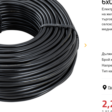
6x
Елект
на жи
търго
селск
медни
Дължи
Брой 
Напре
Тип к
Пр
2,
1,91 