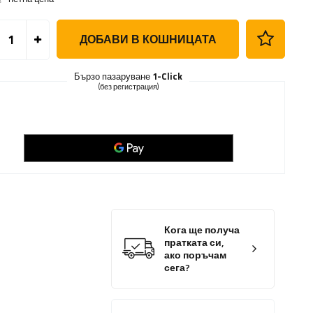
ДОБАВИ В КОШНИЦАТА
Бързо пазаруване
1-Click
(без регистрация)
Кога ще получа
пратката си,
ако поръчам
сега?