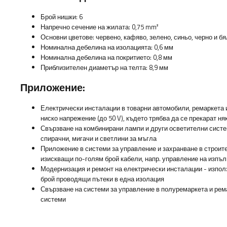
Брой нишки: 6
Напречно сечение на жилата: 0,75 mm²
Основни цветове: червено, кафяво, зелено, синьо, черно и б
Номинална дебелина на изолацията: 0,6 мм
Номинална дебелина на покритието: 0,8 мм
Приблизителен диаметър на телта: 8,9 мм
Приложение:
Електрически инсталации в товарни автомобили, ремаркета 
ниско напрежение (до 50 V), където трябва да се прекарат ня
Свързване на комбинирани лампи и други осветителни систе
спирачни, мигачи и светлини за мъгла
Приложение в системи за управление и захранване в строит
изискващи по-голям брой кабели, напр. управление на изпъ
Модернизация и ремонт на електрически инсталации - изпол
брой проводящи пътеки в една изолация
Свързване на системи за управление в полуремаркета и рема
системи