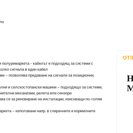
яло
ОТЗ
и полуремаркета - кабелът е подходящ за системи с
колко сигнала в един кабел
ми – позволява предаване на сигнали за позиционни,
елни и селскостопански машини – подходящо за системи,
лнителни механизми, релета или сензори
зва се за реновиране на инсталации, изискващи по-голям
ркета – използвани напр. в спирачните и кормилните