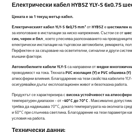
Електрически кабел HYBSZ YLY-S 6x0.75 ше
Цената е за 1 текущ метър кабел.
Електрическият кабел YLY-S 6x0,75 mm²
от
HYBSZ
е
шестжилен к
за използване в инсталации за ниско напрежение. Състои се от
шес
син, черен и бял
, което улеснява разпознаването на проводниците
електрически инсталации на търговски автомобили, ремаркета, по
Перфектен е за свързване на осветителни, сигнални и други систе
външни фактори.
Автомобилните кабели YLY-S
са направени от
медни многожични
проводимост на тока. Тяхната
PVC изолация (Y) и PVC обшивка (Y)
атмосферни влияния. Благодарение на тези свойства кабелите YLY
осигурявайки дълъг експлоатационен живот и безотказна работа.
Продуктът се характеризира с
висока устойчивост на атмосфер
температурен диапазон - от
-40°C до 70°C
. Максимално допустима
трябва да надвишава 70°C, докато температурата на околната сре
и 60°C при слънчева светлина. Благодарение на тези параметри ка
условия на работа.
Технически данни: