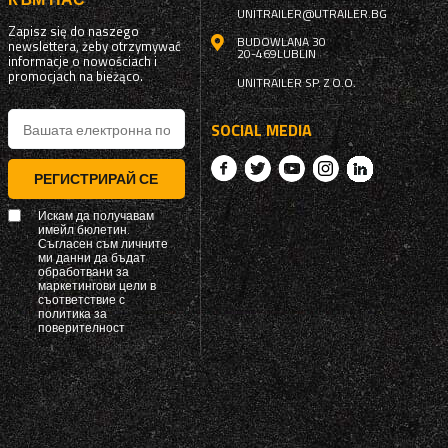
UNITRAILER@UTRAILER.BG
Zapisz się do naszego
BUDOWLANA 30
newslettera, żeby otrzymywać
20-469
LUBLIN
informacje o nowościach i
promocjach na bieżąco.
UNITRAILER SP. Z O.O.
SOCIAL MEDIA
РЕГИСТРИРАЙ СЕ
Искам да получавам
имейл бюлетин.
Съгласен съм личните
ми данни да бъдат
обработвани за
маркетингови цели в
съответствие с
политика за
поверителност