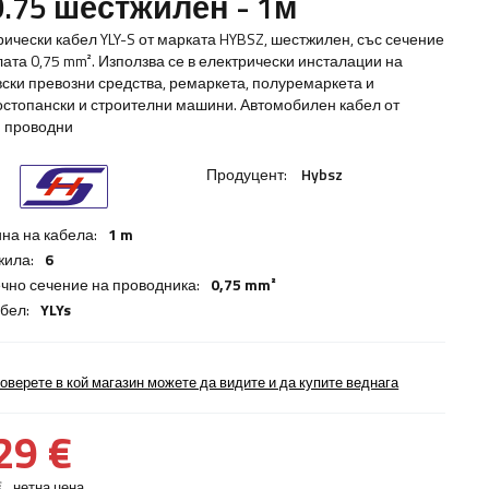
0.75 шестжилен - 1м
рически кабел YLY-S от марката HYBSZ, шестжилен, със сечение
лата 0,75 mm². Използва се в електрически инсталации на
вски превозни средства, ремаркета, полуремаркета и
остопански и строителни машини. Автомобилен кабел от
 проводни
Продуцент:
Hybsz
на на кабела:
1 m
жила:
6
чно сечение на проводника:
0,75 mm²
абел:
YLYs
оверете в кой магазин можете да видите и да купите веднага
29 €
€
нетна цена