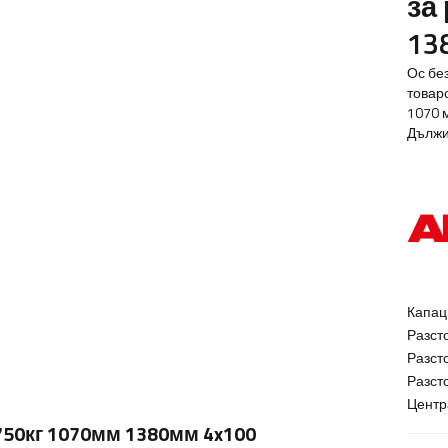
за
13
Ос бе
товар
1070 
Дължи
Капац
Разст
Разст
Разст
Центр
 750кг 1070мм 1380мм 4x100