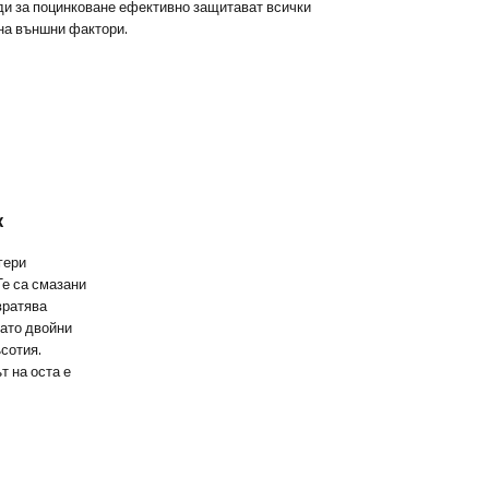
оди за поцинковане ефективно защитават всички
 на външни фактори.
ж
гери
Те са смазани
вратява
като двойни
сотия.
т на оста е