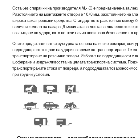
Оста без спирачки на производителя AL-KO е предназначена за лек
Разстоянието на монтажните отвори е 1070 мм, разстоянието на гла
широка гама превозни средства. Стандартното разстояние между б
налични колела на пазара. Дължината на лоста на люлеещото се ра
поглъщане на удара, като по този начин повишава безопасността п
Осите представляват структурната основа на всяко ремарке, осигу
подходящо поглъщане на удари по време на транспортиране. Те са
транспортиране на различни товари. Изборът на подходящи оси е в
шофиране и издръжливостта на цялата транспортна система. Подх
транспортираните стоки от повреда, а подходящата товароносимос
при трудни условия.
Оси на ремаркета – разнообразни приложения