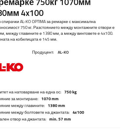
 ремарке 750кг 1070мм
80мм 4x100
з спирачки AL-KO OPTIMA за ремарке с максимална
оносимост 750 кг. Разстоянието между монтажните отвори е
мм, между главините е 1380 мм, а между винтовете е 4х100.
ната на кобилицата е 145 мм.
Продуцент:
AL-KO
итет на натоварване на една ос:
750 kg
ояние за монтиране:
1070 mm
ояние между главините:
1380 mm
ояние между болтовете на джантата:
4x100
ален отвор на джантата:
min. 57 mm