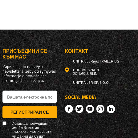
ПРИСЪЕДИНИ СЕ
КОНТАКТ
КЪМ НАС
UNITRAILER@UTRAILER.BG
Zapisz się do naszego
BUDOWLANA 30
newslettera, żeby otrzymywać
20-469
LUBLIN
informacje o nowościach i
promocjach na bieżąco.
UNITRAILER SP. Z O.O.
SOCIAL MEDIA
РЕГИСТРИРАЙ СЕ
Искам да получавам
имейл бюлетин.
Съгласен съм личните
ми данни да бъдат