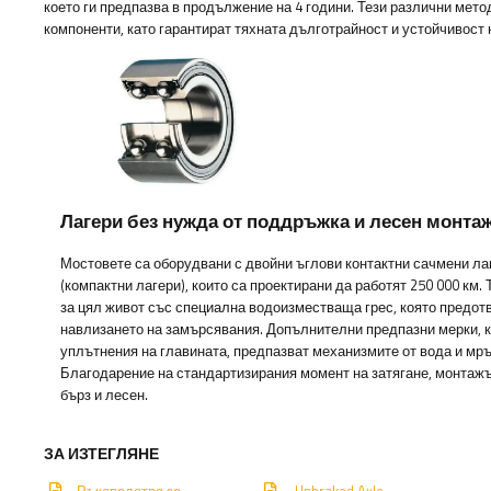
което ги предпазва в продължение на 4 години. Тези различни мет
компоненти, като гарантират тяхната дълготрайност и устойчивост
Лагери без нужда от поддръжка и лесен монта
Мостовете са оборудвани с двойни ъглови контактни сачмени ла
(компактни лагери), които са проектирани да работят 250 000 км. 
за цял живот със специална водоизместваща грес, която предот
навлизането на замърсявания. Допълнителни предпазни мерки, 
уплътнения на главината, предпазват механизмите от вода и мръ
Благодарение на стандартизирания момент на затягане, монтажъ
бърз и лесен.
ЗА ИЗТЕГЛЯНЕ
Ръководство за
Unbraked Axle