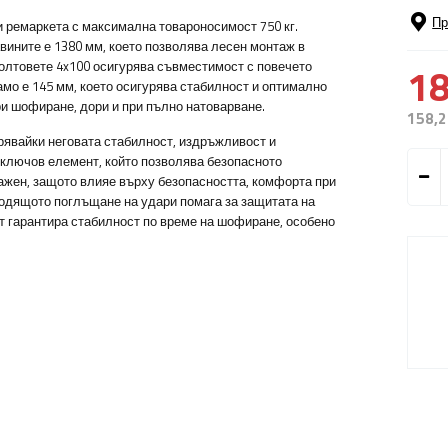
Пр
и ремаркета с максимална товароносимост 750 кг.
вините е 1380 мм, което позволява лесен монтаж в
олтовете 4x100 осигурява съвместимост с повечето
18
мо е 145 мм, което осигурява стабилност и оптимално
ри шофиране, дори и при пълно натоварване.
158,2
рявайки неговата стабилност, издръжливост и
 ключов елемент, който позволява безопасното
ажен, защото влияе върху безопасността, комфорта при
одящото поглъщане на удари помага за защитата на
т гарантира стабилност по време на шофиране, особено