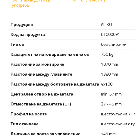
употреба
Продуцент
AL-KO
Код на продукта
UT000091
Тип ос
без спирачки
Капацитет на натоварване на една ос
750 kg
Разстояние за монтиране
1070 mm
Разстояние между главините
1380 mm
Разстояние между болтовете на джантата
4x100
Централен отвор на джантата
min. 57 mm
Отместване на джантата (ET)
27 - 45 mm
Профил на осите
шестоъгълни 71
Тип окачване
шестоъгълни с г
Дължина на лоста за управление
145 mm