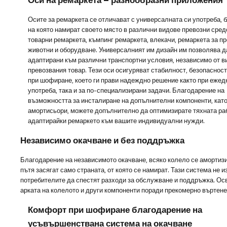
Осите за ремаркета се отличават с универсалната си употреба, 
на която намират своето място в различни видове превозни средс
товарни ремаркета, къмпинг ремаркета, влекачи, ремаркета за пр
животни и оборудване. Универсалният им дизайн им позволява д
адаптирани към различни транспортни условия, независимо от в
превозвания товар. Тези оси осигуряват стабилност, безопаснос
при шофиране, което ги прави надеждно решение както при ежед
употреба, така и за по-специализирани задачи. Благодарение на
възможността за инсталиране на допълнителни компоненти, кат
амортисьори, можете допълнително да оптимизирате тяхната ра
адаптирайки ремаркето към вашите индивидуални нужди.
Независимо окачване и без поддръжка
Благодарение на независимото окачване, всяко колело се амортизи
пътя засягат само страната, от която се намират. Тази система не
потребителите да спестят разходи за обслужване и поддръжка. Осв
арката на колелото и други компоненти поради прекомерно въртене
Комфорт при шофиране благодарение на
усъвършенствана система на окачване