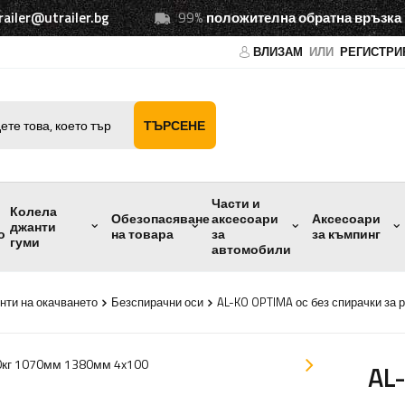
railer@utrailer.bg
99%
положителна обратна връзка
ВЛИЗАМ
ИЛИ
РЕГИСТРИ
ТЪРСЕНЕ
Части и
Колела
Обезопасяване
аксесоари
Аксесоари
джанти
о
на товара
за
за къмпинг
гуми
автомобили
нти на окачването
Безспирачни оси
AL-KO OPTIMA ос без спирачки за 
AL