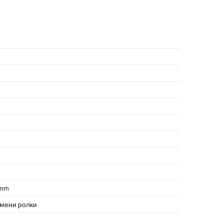
 mm
умени ролки