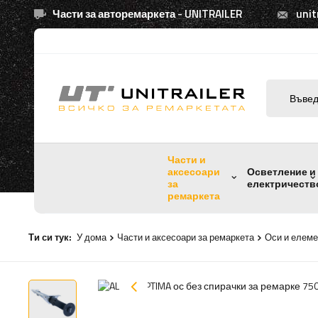
Части за авторемаркета - UNITRAILER
unit
Части и
аксесоари
Осветление и
за
електричеств
ремаркета
Ти си тук:
У дома
Части и аксесоари за ремаркета
Оси и елеме