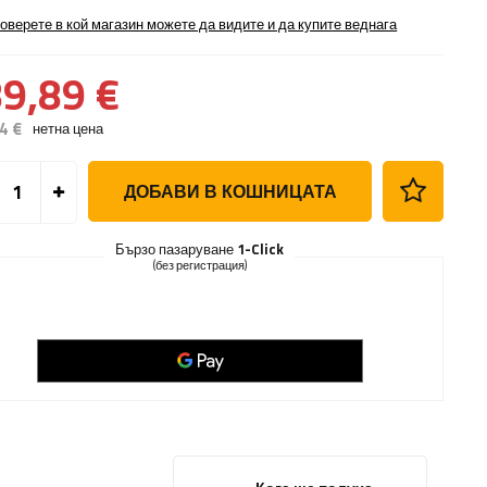
оверете в кой магазин можете да видите и да купите веднага
9,89 €
4 €
нетна цена
ДОБАВИ В КОШНИЦАТА
Бързо пазаруване
1-Click
(без регистрация)