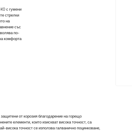
-KO с гумени
те стрелки
ето на
авнение със
зволява по-
ава комфорта
а защитени от корозия благодарение на горещо
нените елементи, които изискват висока точност, са
 най-висока точност се използва галванично поцинковане,