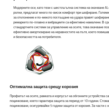
Модерните оси, като тези с шестоъгълна система на окачване AL
ролки, предлагат много по-висок комфорт при шофиране. Големи
за отклонение и по-мекото поглъщане на удара правят шофиран
ремаркето по-плавно и вибрациите са ефективно намалени. В ср
стандартните системи за управление на осите, това окачване по
ефективно амортизиране на неравностите на пътя, което повиш
и безопасността на потребителя.
Оптимална защита срещу корозия
Профилът на осите, рамката и корпусът на обгонните устройства с
поцинковане, което гарантира защита за период от 10 години. Стома
поцинковани, осигурявайки 5 години защита от корозия. За части с