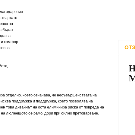
благодарение
тва, като
евоз на
а бъдат
ида на
т и комфорт
ОТЗ
невна
о
бота,
ра отделно, което означава, че несъвършенствата на
 изисква поддръжка и поддръжка, което позволява на
ен това дизайнът на оста елиминира риска от повреда на
 на люлеещото се рамо, дори при силно претоварване.