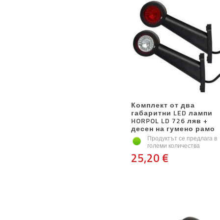
Комплект от два
габаритни LED лампи
HORPOL LD 726 ляв +
десен на гумено рамо
Продуктът се предлага в
големи количества
25,20 €