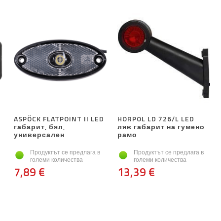
ASPÖCK FLATPOINT II LED
HORPOL LD 726/L LED
габарит, бял,
ляв габарит на гумено
универсален
рамо
Продуктът се предлага в
Продуктът се предлага в
големи количества
големи количества
7,89 €
13,39 €