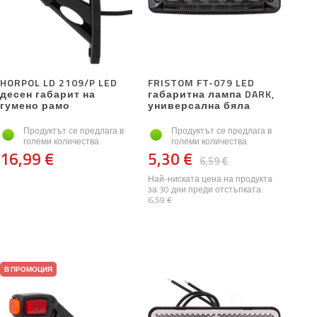
HORPOL LD 2109/P LED
FRISTOM FT-079 LED
десен габарит на
габаритна лампа DARK,
гумено рамо
универсална бяла
Продуктът се предлага в
Продуктът се предлага в
големи количества
големи количества
16,99 €
5,30 €
6,59 €
Най-ниската цена на продукта
за 30 дни преди отстъпката:
6,59 €
В ПРОМОЦИЯ