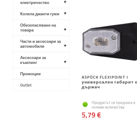
електричество
Колела джанти гуми
Обезопасяване на
товара
Части и аксесоари за
автомобили
Аксесоари за
къмпинг
Промоции
ASPÖCK FLEXIPOINT I
универсален габарит 
Outlet
държач
Продуктът се предлага в
големи количества
5,79 €