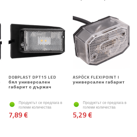
DOBPLAST DPT15 LED
ASPÖCK FLEXIPOINT I
с
бял универсален
универсален габарит
габарит с държач
Продуктът се предлага в
Продуктът се предлага в
големи количества
големи количества
7,89 €
5,29 €