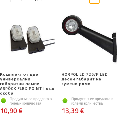
Комплект от две
HORPOL LD 726/P LED
универсални
десен габарит на
габаритни лампи
гумено рамо
ASPÖCK FLEXIPOINT I със
скоба
Продуктът се предлага в
Продуктът се предлага в
големи количества
големи количества
10,90 €
13,39 €