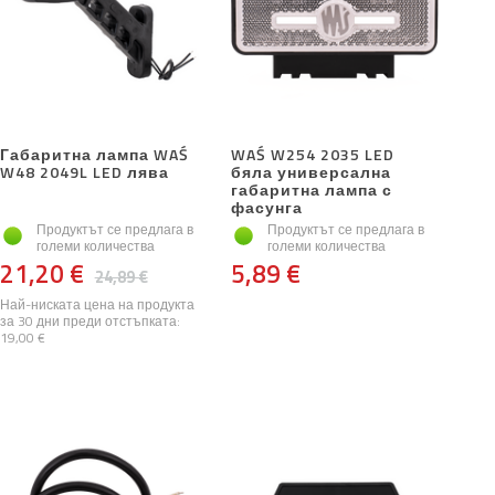
Габаритна лампа WAŚ
WAŚ W254 2035 LED
W48 2049L LED лява
бяла универсална
габаритна лампа с
фасунга
Продуктът се предлага в
Продуктът се предлага в
големи количества
големи количества
21,20 €
5,89 €
24,89 €
Най-ниската цена на продукта
за 30 дни преди отстъпката:
19,00 €