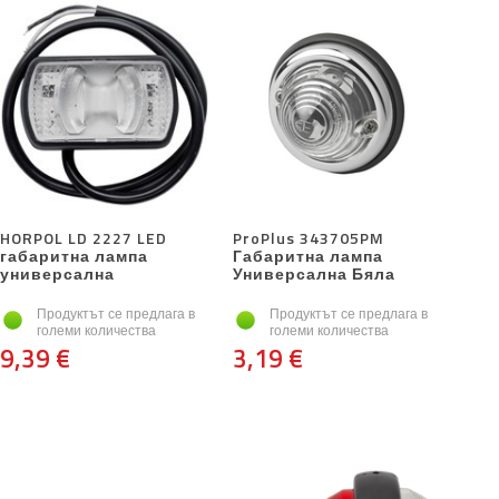
HORPOL LD 2227 LED
ProPlus 343705PM
габаритна лампа
Габаритна лампа
универсална
Универсална Бяла
Продуктът се предлага в
Продуктът се предлага в
големи количества
големи количества
9,39 €
3,19 €