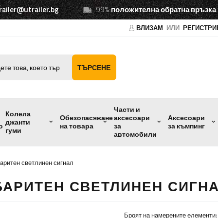
railer@utrailer.bg
99%
положителна обратна връзка
ВЛИЗАМ
ИЛИ
РЕГИСТРИ
ТЪРСЕНЕ
Части и
Колела
Обезопасяване
аксесоари
Аксесоари
джанти
о
на товара
за
за къмпинг
гуми
автомобили
аритен светлинен сигнал
БАРИТЕН СВЕТЛИНЕН СИГН
Броят на намерените елементи