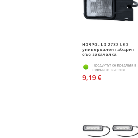
HORPOL LD 2732 LED
универсален габарит
със закачалка
Продуктът се предлага в
големи количества
9,19 €