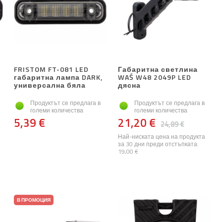
FRISTOM FT-081 LED
Габаритна светлина
габаритна лампа DARK,
WAŚ W48 2049P LED
универсална бяла
дясна
Продуктът се предлага в
Продуктът се предлага в
големи количества
големи количества
5,39 €
21,20 €
24,89 €
Най-ниската цена на продукта
за 30 дни преди отстъпката:
19,00 €
В ПРОМОЦИЯ