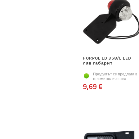
HORPOL LD 368/L LED
ляв габарит
Продуктът се предлага в
големи количества
9,69 €