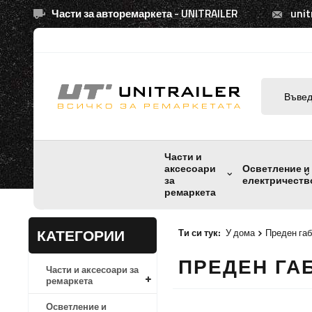
Части за авторемаркета - UNITRAILER
unit
Части и
аксесоари
Осветление и
за
електричеств
ремаркета
КАТЕГОРИИ
Ти си тук:
У дома
Преден габ
ПРЕДЕН ГА
Части и аксесоари за
ремаркета
Осветление и