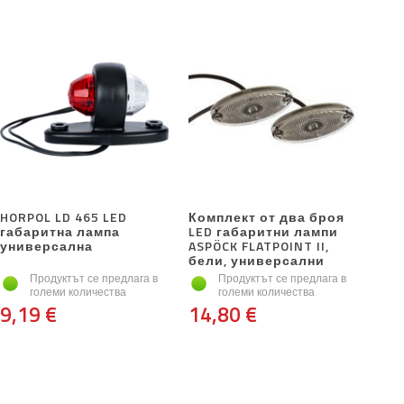
HORPOL LD 465 LED
Комплект от два броя
габаритна лампа
LED габаритни лампи
универсална
ASPÖCK FLATPOINT II, ​​
бели, универсални
Продуктът се предлага в
Продуктът се предлага в
големи количества
големи количества
9,19 €
14,80 €