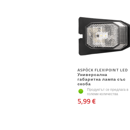
ASPÖCK FLEXIPOINT LED
Универсална
габаритна лампа със
скоба
Продуктът се предлага в
големи количества
5,99 €