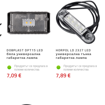
DOBPLAST DPT15 LED
HORPOL LD 2327 LED
бяла универсална
универсална тънка
габаритна лампа
габаритна лампа
Продуктът се предлага в
Продуктът се предлага в
големи количества
големи количества
7,09 €
7,89 €