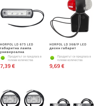
HORPOL LD 675 LED
HORPOL LD 368/P LED
габаритна лампа
десен габарит
универсална
Продуктът се предлага в
Продуктът се предлага в
големи количества
големи количества
7,39 €
9,69 €