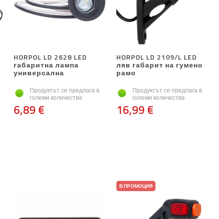
HORPOL LD 2628 LED
HORPOL LD 2109/L LED
габаритна лампа
ляв габарит на гумено
универсална
рамо
Продуктът се предлага в
Продуктът се предлага в
големи количества
големи количества
6,89 €
16,99 €
В ПРОМОЦИЯ