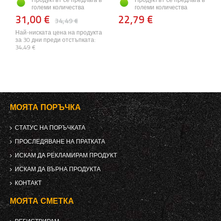
големи количества
големи количества
31,00 €
22,79 €
34,49 €
Най-ниската цена на продукта
за 30 дни преди отстъпката:
34,49 €
МОЯТА ПОРЪЧКА
СТАТУС НА ПОРЪЧКАТА
ПРОСЛЕДЯВАНЕ НА ПРАТКАТА
ИСКАМ ДА РЕКЛАМИРАМ ПРОДУКТ
ИСКАМ ДА ВЪРНА ПРОДУКТА
КОНТАКТ
МОЯТА СМЕТКА