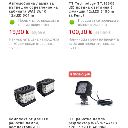
Автомобилна лампа за
TT Technology TT.16608
вътрешно осветление на
LED предна светлина 3
кабината WAŚ LW10
функции 12xLED 3150lm
12xLED 301lm
за Fendt
Продуктът се предлага в
Продуктът се предлага в
големи количества
големи количества
19,90 €
100,30 €
22,09 €
111,39 €
Най-ниската цена на продукта
Най-ниската цена на продукта
за 30 дни преди отстъпката:
за 30 дни преди отстъпката:
15,10 €
97,00 €
В ПРОМОЦИЯ
Комплект от две LED
LED работна лампа
работни лампи,
рефлектор WAŚ W144/70
рефлекторни TT
1206 12xLED 4000lm