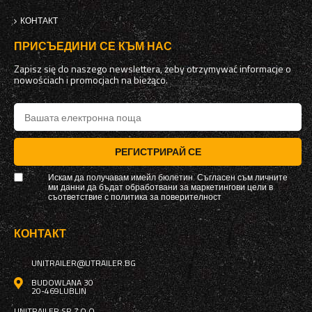
КОНТАКТ
ПРИСЪЕДИНИ СЕ КЪМ НАС
Zapisz się do naszego newslettera, żeby otrzymywać informacje o
nowościach i promocjach na bieżąco.
РЕГИСТРИРАЙ СЕ
Искам да получавам имейл бюлетин. Съгласен съм личните
ми данни да бъдат обработвани за маркетингови цели в
съответствие с
политика за поверителност
КОНТАКТ
UNITRAILER@UTRAILER.BG
BUDOWLANA 30
20-469
LUBLIN
UNITRAILER SP. Z O.O.