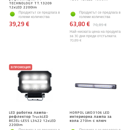
TECHNOLOGY TT.13209
12xLED 2200lm
Продуктът се предлага в
Продуктът се предлага в
големи количества
големи количества
39,29 €
63,80 €
70,89 €
Най-ниската цена на продукта
за 30 дни преди отстъпката:
70,89 €
В ПРОМОЦИЯ
LED работна лампа-
HORPOL LWD3106 LED
рефлектор TruckLED
интериорна лампа за
BEZEL-LESS L3422 12xLED
кола 270lm с ключ
2200lm
Продуктът се предлага в
Продуктът се предлага в