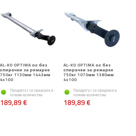
AL-KO OPTIMA ос без
AL-KO OPTIMA ос без
спирачки за ремарке
спирачки за ремарке
750кг 1130мм 1443мм
750кг 1070мм 1380мм
4x100
4x100
Продуктът се предлага в
Продуктът се предлага в
големи количества
големи количества
189,89 €
189,89 €