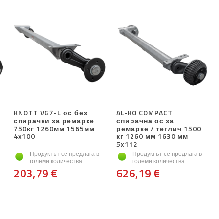
KNOTT VG7-L ос без
AL-KO COMPACT
спирачки за ремарке
спирачна ос за
750кг 1260мм 1565мм
ремарке / теглич 1500
4x100
кг 1260 мм 1630 мм
5x112
Продуктът се предлага в
Продуктът се предлага в
големи количества
големи количества
203,79 €
626,19 €