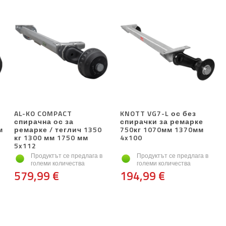
AL-KO COMPACT
KNOTT VG7-L ос без
спирачна ос за
спирачки за ремарке
м
ремарке / теглич 1350
750кг 1070мм 1370мм
кг 1300 мм 1750 мм
4x100
5x112
Продуктът се предлага в
Продуктът се предлага в
големи количества
големи количества
579,99 €
194,99 €