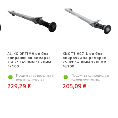
AL-KO OPTIMA ос без
KNOTT VG7-L ос без
спирачки за ремарке
спирачки за ремарке
750кг 1450мм 1820мм
750кг 1400мм 1700мм
4x100
4x100
Продуктът се предлага в
Продуктът се предлага в
големи количества
големи количества
229,29 €
205,09 €