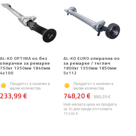
AL-KO OPTIMA ос без
AL-KO EURO спирачна ос
спирачки за ремарке
за ремарке / теглич
750кг 1350мм 1840мм
1800кг 1350мм 1850мм
4x100
5x112
Продуктът е наличен в
Продуктът е наличен в
малки количества
малки количества
233,99 €
748,20 €
880,29 €
Най-ниската цена на продукта
за 30 дни преди отстъпката:
753,00 €