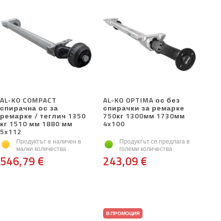
AL-KO COMPACT
AL-KO OPTIMA ос без
спирачна ос за
спирачки за ремарке
ремарке / теглич 1350
750кг 1300мм 1730мм
кг 1510 мм 1880 мм
4x100
5x112
Продуктът е наличен в
Продуктът се предлага в
малки количества
големи количества
546,79 €
243,09 €
В ПРОМОЦИЯ