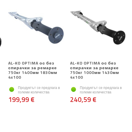
AL-KO OPTIMA ос без
AL-KO OPTIMA ос без
спирачки за ремарке
спирачки за ремарке
750кг 1400мм 1830мм
750кг 1000мм 1430мм
4x100
4x100
Продуктът се предлага в
Продуктът се предлага в
големи количества
големи количества
199,99 €
240,59 €