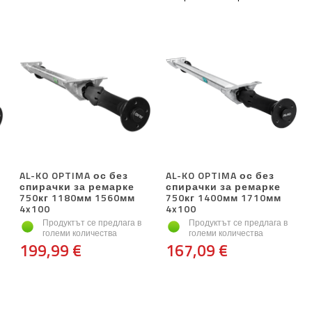
AL-KO OPTIMA ос без
AL-KO OPTIMA ос без
спирачки за ремарке
спирачки за ремарке
750кг 1180мм 1560мм
750кг 1400мм 1710мм
4x100
4x100
Продуктът се предлага в
Продуктът се предлага в
големи количества
големи количества
199,99 €
167,09 €