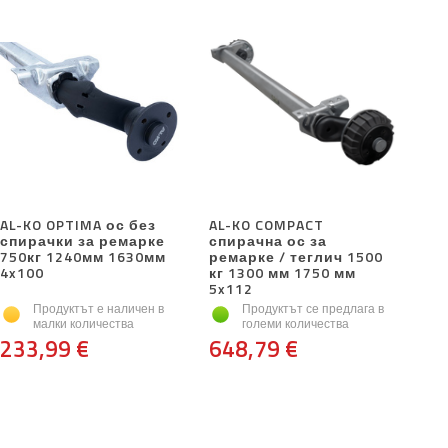
AL-KO OPTIMA ос без
AL-KO COMPACT
спирачки за ремарке
спирачна ос за
750кг 1240мм 1630мм
ремарке / теглич 1500
4x100
кг 1300 мм 1750 мм
5x112
Продуктът е наличен в
Продуктът се предлага в
малки количества
големи количества
233,99 €
648,79 €