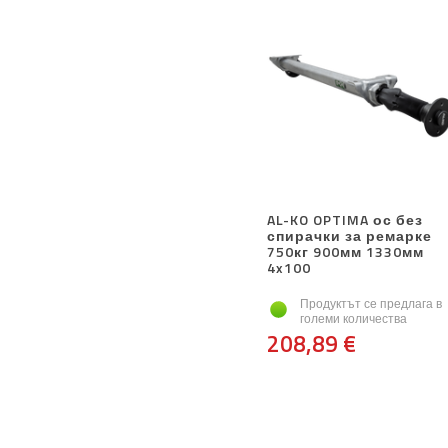
AL-KO OPTIMA ос без
спирачки за ремарке
750кг 900мм 1330мм
4x100
Продуктът се предлага в
големи количества
208,89 €