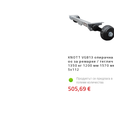
KNOTT VGB13 спирачна
ос за ремарке / теглич
1350 кг 1200 мм 1570 м
5x112
Продуктът се предлага в
големи количества
505,69 €