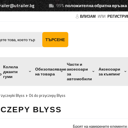
railer@utrailer.bg
99%
положителна обратна връзка
ВЛИЗАМ
ИЛИ
РЕГИСТРИ
ТЪРСЕНЕ
Части и
Колела
Обезопасяване
аксесоари
Аксесоари
джанти
о
на товара
за
за къмпинг
гуми
автомобили
rzyczepki Blyss
Oś do przyczepy Blyss
YCZEPY BLYSS
Броят на намерените елементи