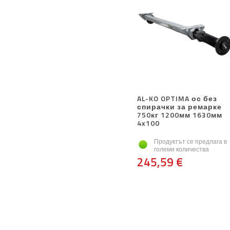
AL-KO OPTIMA ос без
спирачки за ремарке
750кг 1200мм 1630мм
4x100
Продуктът се предлага в
големи количества
245,59 €