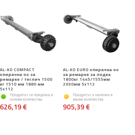
AL-KO COMPACT
AL-KO EURO спирачна ос
спирачна ос за
за ремарке за лодка
ремарке / теглич 1500
1800кг 1445/1555мм
кг 1510 мм 1880 мм
2030мм 5x112
5x112
Продуктът се предлага в
Продуктът е наличен в
големи количества
малки количества
626,19 €
905,39 €