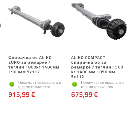
Спирачна ос AL-KO
AL-KO COMPACT
EURO за ремарке /
спирачна ос за
теглич 1800кг 1400мм
ремарке / теглич 1500
1900мм 5x112
кг 1400 мм 1850 мм
5x112
Продуктът се предлага в
Продуктът се предлага в
големи количества
големи количества
915,99 €
675,99 €