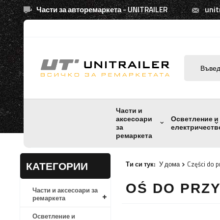
Части за авторемаркета - UNITRAILER
unit
Части и
аксесоари
Осветление и
за
електричеств
ремаркета
КАТЕГОРИИ
Ти си тук:
У дома
Części do p
OŚ DO PRZ
Части и аксесоари за
ремаркета
Осветление и