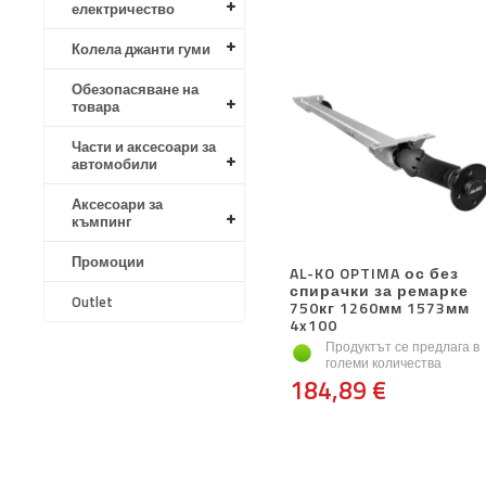
електричество
Колела джанти гуми
Обезопасяване на
товара
Части и аксесоари за
автомобили
Аксесоари за
къмпинг
Промоции
AL-KO OPTIMA ос без
спирачки за ремарке
Outlet
750кг 1260мм 1573мм
4x100
Продуктът се предлага в
големи количества
184,89 €