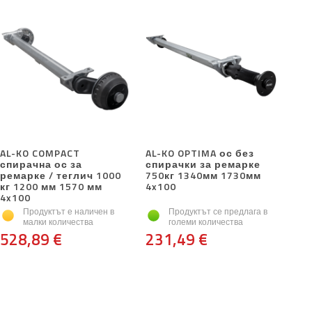
AL-KO COMPACT
AL-KO OPTIMA ос без
спирачна ос за
спирачки за ремарке
ремарке / теглич 1000
750кг 1340мм 1730мм
кг 1200 мм 1570 мм
4x100
4x100
Продуктът е наличен в
Продуктът се предлага в
малки количества
големи количества
528,89 €
231,49 €