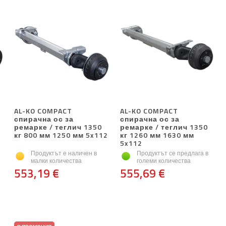
AL-KO COMPACT
AL-KO COMPACT
спирачна ос за
спирачна ос за
ремарке / теглич 1350
ремарке / теглич 1350
кг 800 мм 1250 мм 5x112
кг 1260 мм 1630 мм
5x112
Продуктът е наличен в
Продуктът се предлага в
малки количества
големи количества
553,19 €
555,69 €