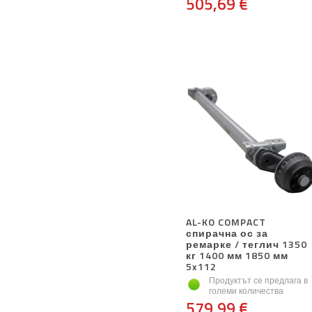
505,69 €
AL-KO COMPACT
спирачна ос за
ремарке / теглич 1350
кг 1400 мм 1850 мм
5x112
Продуктът се предлага в
големи количества
579,99 €