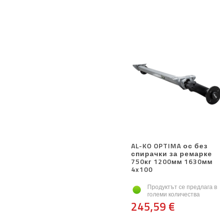
AL-KO OPTIMA ос без
спирачки за ремарке
750кг 1200мм 1630мм
4x100
Продуктът се предлага в
големи количества
245,59 €