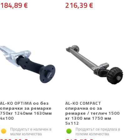
184,89 €
216,39 €
AL-KO OPTIMA ос без
AL-KO COMPACT
спирачки за ремарке
спирачна ос за
750кг 1240мм 1630мм
ремарке / теглич 1500
4x100
кг 1300 мм 1750 мм
5x112
Продуктът е наличен в
Продуктът се предлага в
малки количества
големи количества