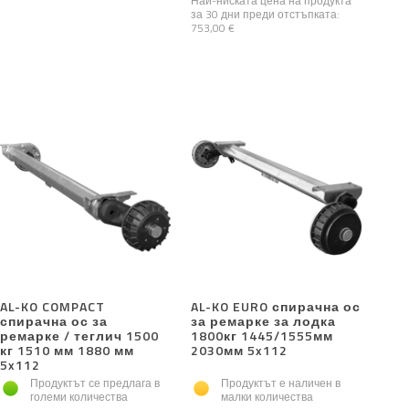
Най-ниската цена на продукта
за 30 дни преди отстъпката:
753,00 €
AL-KO COMPACT
AL-KO EURO спирачна ос
спирачна ос за
за ремарке за лодка
ремарке / теглич 1500
1800кг 1445/1555мм
кг 1510 мм 1880 мм
2030мм 5x112
5x112
Продуктът се предлага в
Продуктът е наличен в
големи количества
малки количества