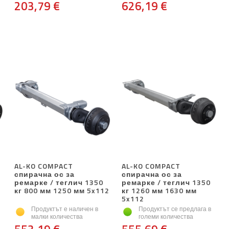
203,79 €
626,19 €
AL-KO COMPACT
AL-KO COMPACT
спирачна ос за
спирачна ос за
ремарке / теглич 1350
ремарке / теглич 1350
кг 800 мм 1250 мм 5x112
кг 1260 мм 1630 мм
5x112
Продуктът е наличен в
Продуктът се предлага в
малки количества
големи количества