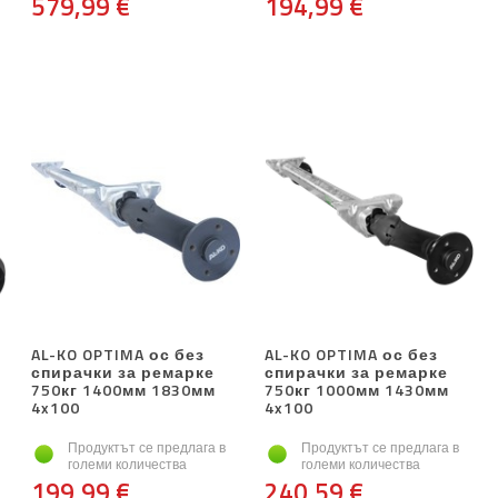
579,99 €
194,99 €
AL-KO OPTIMA ос без
AL-KO OPTIMA ос без
спирачки за ремарке
спирачки за ремарке
750кг 1400мм 1830мм
750кг 1000мм 1430мм
4x100
4x100
Продуктът се предлага в
Продуктът се предлага в
големи количества
големи количества
199,99 €
240,59 €