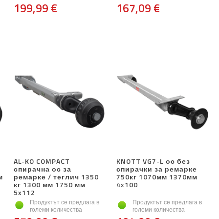
199,99 €
167,09 €
AL-KO COMPACT
KNOTT VG7-L ос без
спирачна ос за
спирачки за ремарке
м
ремарке / теглич 1350
750кг 1070мм 1370мм
кг 1300 мм 1750 мм
4x100
5x112
Продуктът се предлага в
Продуктът се предлага в
големи количества
големи количества