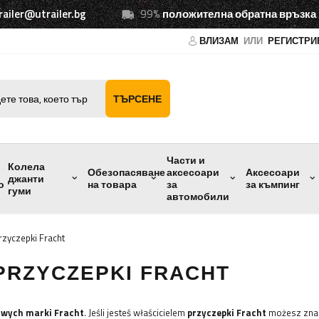
railer@utrailer.bg
99%
положителна обратна връзка
ВЛИЗАМ
ИЛИ
РЕГИСТРИ
ТЪРСЕНЕ
Части и
Колела
Обезопасяване
аксесоари
Аксесоари
джанти
о
на товара
за
за къмпинг
гуми
автомобили
rzyczepki Fracht
PRZYCZEPKI FRACHT
owych marki Fracht
. Jeśli jesteś właścicielem
przyczepki Fracht
możesz znal