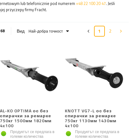
ternetowym lub telefonicznie pod numerem
+48 22 100 20 47
. Jeśli
j przyczepy firmy Fracht.
Вид
1
2
:
68
Най-добра точност
AL-KO OPTIMA ос без
KNOTT VG7-L ос без
спирачки за ремарке
спирачки за ремарке
750кг 1500мм 1820мм
750кг 1130мм 1430мм
4x100
4x100
Продуктът се предлага в
Продуктът се предлага в
големи количества
големи количества