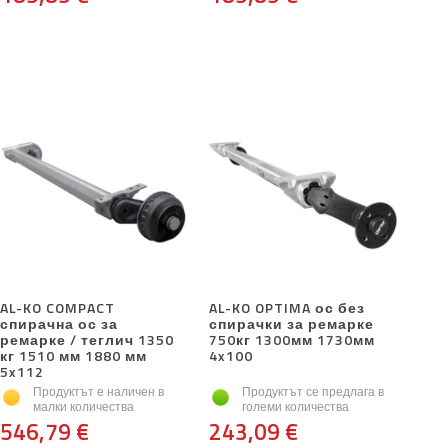
AL-KO COMPACT
AL-KO OPTIMA ос без
спирачна ос за
спирачки за ремарке
ремарке / теглич 1350
750кг 1300мм 1730мм
кг 1510 мм 1880 мм
4x100
5x112
Продуктът е наличен в
Продуктът се предлага в
малки количества
големи количества
546,79 €
243,09 €