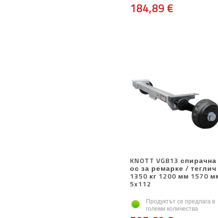
184,89 €
KNOTT VGB13 спирачна
ос за ремарке / теглич
1350 кг 1200 мм 1570 м
5x112
Продуктът се предлага в
големи количества