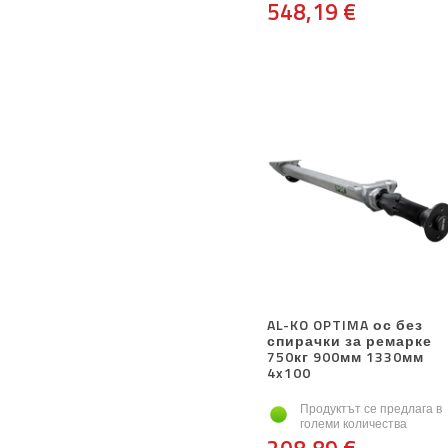
548,19 €
AL-KO OPTIMA ос без
спирачки за ремарке
750кг 900мм 1330мм
4x100
Продуктът се предлага в
големи количества