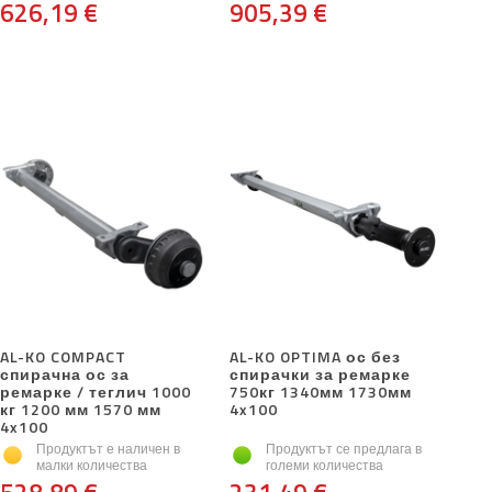
626,19 €
905,39 €
AL-KO COMPACT
AL-KO OPTIMA ос без
спирачна ос за
спирачки за ремарке
ремарке / теглич 1000
750кг 1340мм 1730мм
кг 1200 мм 1570 мм
4x100
4x100
Продуктът е наличен в
Продуктът се предлага в
малки количества
големи количества