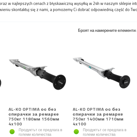
raz w najlepszych cenach z błyskawiczną wysyłką w 24h w naszym sklepie in
eniu skontaktuj się z nami, a pomożemy Ci dobrać odpowiednią część do Twoje
Броят на намерените елементи
AL-KO OPTIMA ос без
AL-KO OPTIMA ос без
спирачки за ремарке
спирачки за ремарке
750кг 1180мм 1560мм
750кг 1400мм 1710мм
4x100
4x100
Продуктът се предлага в
Продуктът се предлага в
големи количества
големи количества