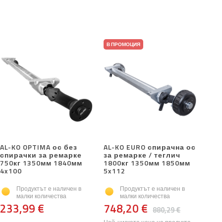
В ПРОМОЦИЯ
AL-KO OPTIMA ос без
AL-KO EURO спирачна ос
спирачки за ремарке
за ремарке / теглич
750кг 1350мм 1840мм
1800кг 1350мм 1850мм
4x100
5x112
Продуктът е наличен в
Продуктът е наличен в
малки количества
малки количества
233,99 €
748,20 €
880,29 €