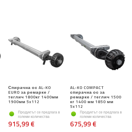
Спирачна ос AL-KO
AL-KO COMPACT
EURO за ремарке /
спирачна ос за
теглич 1800кг 1400мм
ремарке / теглич 1500
1900мм 5x112
кг 1400 мм 1850 мм
5x112
Продуктът се предлага в
Продуктът се предлага в
големи количества
големи количества
915,99 €
675,99 €