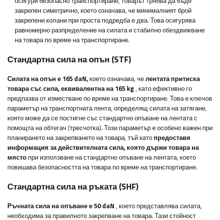
осигури безопасно транспортиране, товарът трябва да бъде
закрепен симетрично, което означава, че минималният брой
закрепени колани при проста подредба е два. Това осигурява
равномерно разпределение на силата и стабилно обездвижване
на товара по време на транспортиране.
Стандартна сила на опън (STF)
Силата на опън е 165 daN,
което означава, че
лентата притиска
товара със сила, еквивалентна на 165 kg
, като ефективно го
предпазва от изместване по време на транспортиране. Това е ключов
параметър на транспортната лента, определящ силата на затягане,
която може да се постигне със стандартно опъване на лентата с
помощта на обтегач (тресчотка). Този параметър е особено важен при
планирането на закрепването на товара, тъй като
предоставя
информация за действителната сила, която държи товара на
място
при използване на стандартно опъване на лентата, което
повишава безопасността на товара по време на транспортиране.
Стандартна сила на ръката (SHF)
Ръчната сила на опъване е 50 daN
, което представлява силата,
необходима за правилното закрепване на товара. Тази стойност