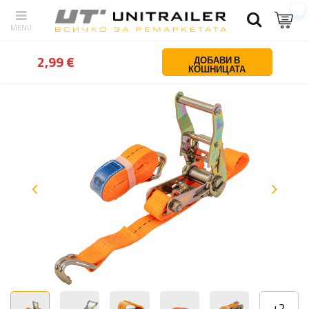
обратно
У дома
Обезопасяване на товара
Транспортни ленти
2,99 €
ДОБАВИ В
КОШНИЦАТА
+
2