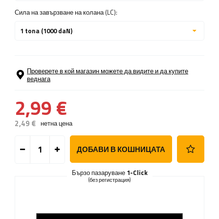
Сила на завързване на колана (LC):
1 tona (1000 daN)
Проверете в кой магазин можете да видите и да купите
веднага
2,99 €
2,49 €
нетна цена
ДОБАВИ В КОШНИЦАТА
Бързо пазаруване
1-Click
(без регистрация)