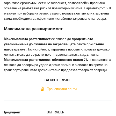
гарантира ергономичност и безопасност, позволявайки правилно
опъване на ремъка без риск от прекомерни усилия. Параметърът SHF
е важен при избора на ремък, защото
показва оптималната ръчна
сила,
необходима за ефективно и стабилно закрепване на товара.
Максимална разширяемост
Максималната разтегливост
се отнася до
процентното
увеличение на дължината на закрепващата лента при пълно
натоварване
. Тази стойност, изразена в проценти, показва доколко
лентата може да се разтегне от първоначалната си дължина.
Максималната разтегливост, обикновено около 7%
, позволява на
лентата да абсорбира удари и резки промени в силата по време на
транспортиране, като допълнително предпазва товара от повреди.
ЗА ИЗТЕГЛЯНЕ
Транспортни ленти
Продуцент
UNITRAILER