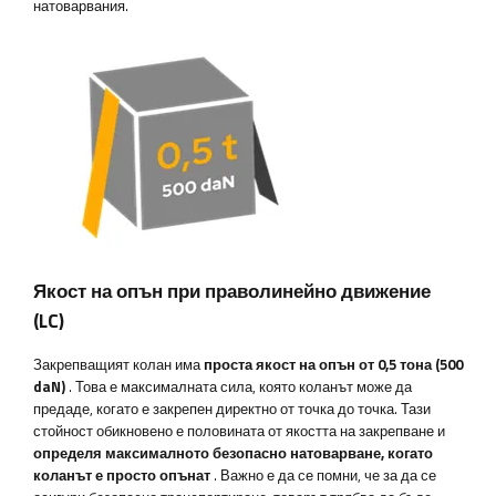
натоварвания.
Якост на опън при праволинейно движение
(LC)
Закрепващият колан има
проста якост на опън от 0,5 тона (500
daN)
. Това е максималната сила, която коланът може да
предаде, когато е закрепен директно от точка до точка. Тази
стойност обикновено е половината от якостта на закрепване и
определя максималното безопасно натоварване, когато
коланът е просто опънат
. Важно е да се помни, че за да се