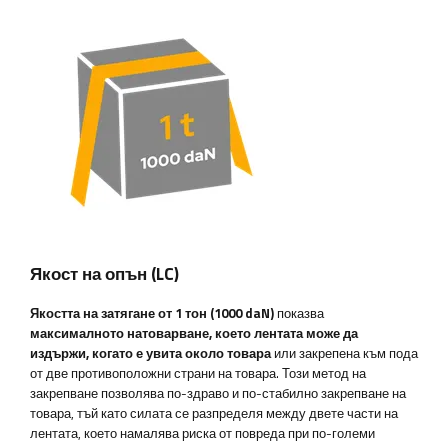
Якост на опън (LC)
Якостта на затягане от 1 тон (1000 daN)
показва
максималното натоварване, което лентата може да
издържи, когато е увита около товара
или закрепена към пода
от две противоположни страни на товара. Този метод на
закрепване позволява по-здраво и по-стабилно закрепване на
товара, тъй като силата се разпределя между двете части на
лентата, което намалява риска от повреда при по-големи