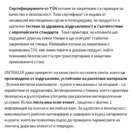
Сертифицираните от TÜV
колани за закрепване са гаранция за
качество и безопасност. Този сертификат се издава от
независим инспекционен орган и потвърждава, че продуктът е
щателно
тестван за здравина, издръжливост и съответствие
с европейските стандарти
. Това гарантира, че коланите ще
издържат дори на тежки товари и ще осигурят стабилно
закрепване на товара. Избирайки колани за закрепване с
маркировка TÜV, вие инвестирате в доказан продукт, който
повишава безопасността при транспортиране и защитава
превозваните стоки.
UNITRAILER дава приоритет на качеството на своите ленти, които
са
произведени от издръжливи, устойчиви на разтягане материали
. Всички метални компоненти - куките и механизмът за опъване - са
изработени от издръжлива, антикорозионна стомана, което гарантира
безопасна и дълготрайна употреба при различни метеорологични
условия. Всяка
лента има ясен етикет
, защитен с фолио, с
информация на полски и английски език. За удобство и безопасност,
максималното работно натоварване е гравирано и върху катарамата
и куките, което ви позволява бързо да проверите параметрите на
лентата, дори ако етикетът е повреден.