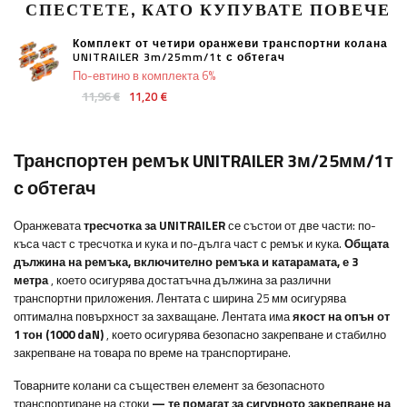
СПЕСТЕТЕ, КАТО КУПУВАТЕ ПОВЕЧЕ
Комплект от четири оранжеви транспортни колана
UNITRAILER 3m/25mm/1t с обтегач
По-евтино в комплекта 6%
11,96 €
11,20 €
Транспортен ремък UNITRAILER 3м/25мм/1т
с обтегач
Оранжевата
тресчотка за UNITRAILER
се състои от две части: по-
къса част с тресчотка и кука и по-дълга част с ремък и кука.
Общата
дължина на ремъка, включително ремъка и катарамата, е 3
метра
, което осигурява достатъчна дължина за различни
транспортни приложения. Лентата с ширина 25 мм осигурява
оптимална повърхност за захващане. Лентата има
якост на опън от
1 тон (1000 daN)
, което осигурява безопасно закрепване и стабилно
закрепване на товара по време на транспортиране.
Товарните колани са съществен елемент за безопасното
транспортиране на стоки
— те помагат за сигурното закрепване на