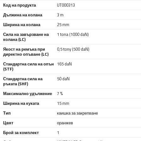
Код на продукта
UT000313
Дължина на колана
3 m
Ширина на колана
25 mm
Сила на завързване на
1 tona (1000 daN)
колана (LC)
Якост на ремъка при
0,5 tony (500 daN)
директно опъване (LC)
Стандартна сила на опън
165 daN
(STF)
Стандартна сила на
50 daN
ръката (SHF)
Максимално удължение
7 %
Ширина на куката
15 mm
Тип
каишка за закрепване
Цвят
оранжев
Брой за комплект
1