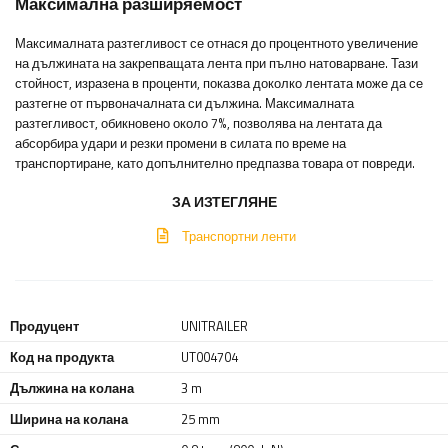
Максимална разширяемост
Максималната разтегливост се отнася до процентното увеличение
на дължината на закрепващата лента при пълно натоварване. Тази
стойност, изразена в проценти, показва доколко лентата може да се
разтегне от първоначалната си дължина. Максималната
разтегливост, обикновено около 7%, позволява на лентата да
абсорбира удари и резки промени в силата по време на
транспортиране, като допълнително предпазва товара от повреди.
ЗА ИЗТЕГЛЯНЕ
Транспортни ленти
Продуцент
UNITRAILER
Код на продукта
UT004704
Дължина на колана
3 m
Ширина на колана
25 mm