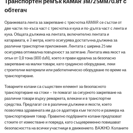
Транспортен ремък KAMAR 3м/25мм/0.8т с
обтегач
Оранжевата лента за закрепване с тресчотка KAMAR се състои от
две части: по-къса част с тресчотка и кука и по-дълга част с лента и
кука. Общата дължина на лентата, включително лентата и
катарамата, е 3 метра, което осигурява достатъчна дължина за
различни транспортни приложения. Лентата с ширина 25 мм
осигурява оптимална повърхност за затягане. Лентата има якост на
опън от 0,8 тона (800 daN), което я прави идеална за безопасно
закрепване на малки товари, като градинско оборудване, леки
строителни материали или работилническо оборудване по време на
транспортиране.
Товарните колани са съществен елемент за безопасното
транспортиране на стоки – те помагат за сигурното закрепване на
различни товари върху ремаркета, влекачи и в транспортни
средства. Предлагат се в различни дължини и якости, което
позволява здравината им да се адаптира към теглото и размера на
транспортирания товар. Правилно подбраните колани предпазват
стоките от изместване и повреда, като същевременно повишават
безопасността на всички участници в движението.
ВАЖНО: Коланите