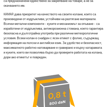
са предназначени единствено за закрепване на товари, а не за
окачването им.
KAMAR дава приоритет на качеството на своите колани, които са
произведени от издръжливи, устойчиви на разтягане материали.
Всички метални компоненти - куките и механизмът за опъване - са
изработени от издръжлива, антикорозионна стомана, което гарантира
безопасна и дълготрайна употреба при различни метеорологични
условия. Всеки колан е снабден с ясен етикет с фолио, съдържащ
информация на полски и английски език. За удобство и безопасност,
максималното работно натоварване е гравирано и върху катарамата
и куките, което ви позволява бързо да проверите работата на колана,
дори ако етикетът е повреден.