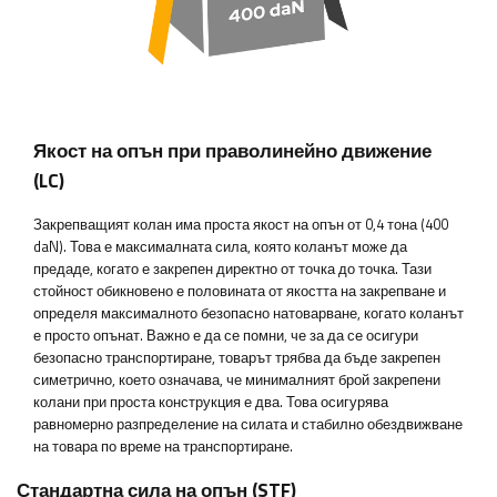
Якост на опън при праволинейно движение
(LC)
Закрепващият колан има проста якост на опън от 0,4 тона (400
daN). Това е максималната сила, която коланът може да
предаде, когато е закрепен директно от точка до точка. Тази
стойност обикновено е половината от якостта на закрепване и
определя максималното безопасно натоварване, когато коланът
е просто опънат. Важно е да се помни, че за да се осигури
безопасно транспортиране, товарът трябва да бъде закрепен
симетрично, което означава, че минималният брой закрепени
колани при проста конструкция е два. Това осигурява
равномерно разпределение на силата и стабилно обездвижване
на товара по време на транспортиране.
Стандартна сила на опън (STF)