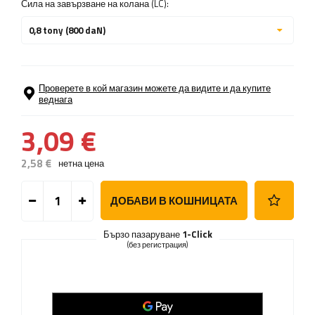
Сила на завързване на колана (LC):
0,8 tony (800 daN)
Проверете в кой магазин можете да видите и да купите
веднага
3,09 €
2,58 €
нетна цена
ДОБАВИ В КОШНИЦАТА
Бързо пазаруване
1-Click
(без регистрация)