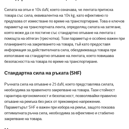
Силата на опън е 104 daN, което означава, че лентата притиска
товара със сила, еквивалентна на 104 kg, като ефективно го
предпазва от изместване по време на транспортиране. Това е ключов
параметър на транспортната лента, определящ силата на затягане,
която може да се постигне със стандартно опъване на лентата с
помощта на обтегач (тресчотка). Този параметър е особено важен при
планирането на закрепването на товара, тъй като предоставя
информация за действителната сила, обездвижваща товара при
използване на стандартно опъване на лентата, което повишава
безопасността на товара по време на транспортиране.
Стандартна сила на ръката (SHF)
Ръчната сила на опъване е 25 daN, което представлява силата,
необходима за правилното закрепване на товара. Тази стойност
гарантира ергономичност и безопасност, позволявайки правилно
опъване на ремъка без риск от прекомерно напрежение.
Параметърът SHF е важен при избора на ремък, защото показва
оптималната ръчна сила, необходима за ефективно и стабилно
закрепване на товара.