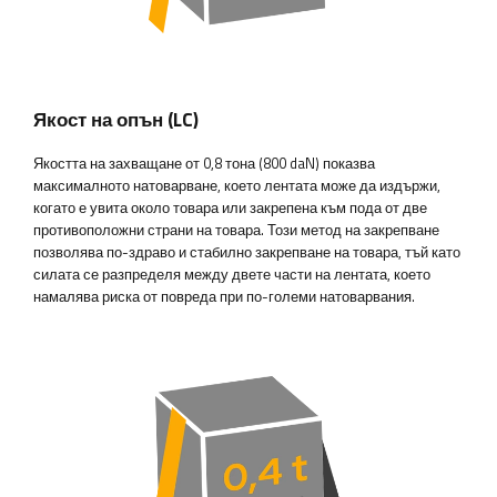
Якост на опън (LC)
Якостта на захващане от 0,8 тона (800 daN) показва
максималното натоварване, което лентата може да издържи,
когато е увита около товара или закрепена към пода от две
противоположни страни на товара. Този метод на закрепване
позволява по-здраво и стабилно закрепване на товара, тъй като
силата се разпределя между двете части на лентата, което
намалява риска от повреда при по-големи натоварвания.