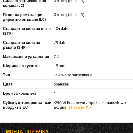
Сила на завързване на
0,8 tony (800 daN)
колана (LC)
Якост на ремъка при
0,4 tony (400 daN)
директно опъване (LC)
Стандартна сила на опън
104 daN
(STF)
Стандартна сила на
25 daN
ръката (SHF)
Максимално удължение
7 %
Ширина на куката
15 mm
Тип
каишка за закрепване
Цвят
оранжев
Брой за комплект
1
Субект, отговорен за този
KAMAR Knapkiewicz Spółka komandytowo-
продукт в ЕС
akcyjna
| Повече ▼
МОЯТА ПОРЪЧКА