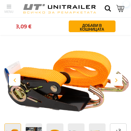
обратно
У дома
Обезопасяване на товара
Транспортни ленти
3,09 €
ДОБАВИ В
КОШНИЦАТА
+
3